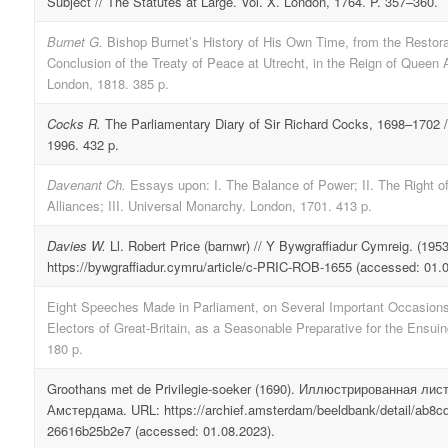
Subject // The Statutes at Large. Vol. X. London, 1764. P. 357–360.
Burnet G.
Bishop Burnet’s History of His Own Time, from the Restorat
Conclusion of the Treaty of Peace at Utrecht, in the Reign of Queen An
London, 1818. 385 p.
Cocks R.
The Parliamentary Diary of Sir Richard Cocks, 1698–1702 
1996. 432 p.
Davenant Ch.
Essays upon: I. The Balance of Power; II. The Right o
Alliances; III. Universal Monarchy. London, 1701. 413 p.
Davies W.
Ll. Robert Price (barnwr) // Y Bywgraffiadur Cymreig. (195
https://bywgraffiadur.cymru/article/c-PRIC-ROB-1655 (accessed: 01.0
Eight Speeches Made in Parliament, on Several Important Occasio
Electors of Great-Britain, as a Seasonable Preparative for the Ensui
180 p.
Groothans met de Privilegie-soeker (1690). Иллюстрированная лис
Амстердама. URL: https://archief.amsterdam/beeldbank/detail/ab8c
26616b25b2e7 (accessed: 01.08.2023).