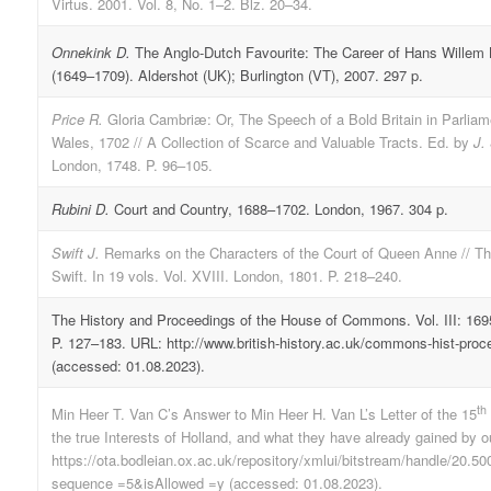
Virtus. 2001. Vol. 8, No. 1–2. Blz. 20–34.
Onnekink D.
The Anglo-Dutch Favourite: The Career of Hans Willem 
(1649–1709). Aldershot (UK); Burlington (VT), 2007. 297 p.
Price R.
Gloria Cambriæ: Or, The Speech of a Bold Britain in Parliam
Wales, 1702 // A Collection of Scarce and Valuable Tracts. Ed. by
J.
London, 1748. P. 96–105.
Rubini D.
Court and Country, 1688–1702. London, 1967. 304 p.
Swift J.
Remarks on the Characters of the Court of Queen Anne // Th
Swift. In 19 vols. Vol. XVIII. London, 1801. P. 218–240.
The History and Proceedings of the House of Commons. Vol. III: 16
P. 127–183. URL: http://www.british-history.ac.uk/commons-hist-pro
(accessed: 01.08.2023).
th
Min Heer T. Van C’s Answer to Min Heer H. Van L’s Letter of the 15
the true Interests of Holland, and what they have already gained by o
https://ota.bodleian.ox.ac.uk/repository/xmlui/bitstream/handle/20.
sequence =5&isAllowed =y (accessed: 01.08.2023).