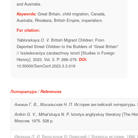
and Australia.
Keywords:
Great Britain, child migration, Canada,
Australia, Rhodesia, British Empire, imperialism.
For citation:
Yablonskaya O. V.
British Migrant Children: From
Deported Street Children to the Builders of “Great Britain”
// Issledovaniya zarubezhnoy istorii [Studies in Foreign
History]. 2023. Vol. 3. P. 268–279.
DOI:
10.55000/SemConf.2023.3.3.019
Литература / References
Аникин Г. В., Михальская Н. П.
История английской литературы. М
Anikin G. V., Mihal’skaya N. P.
Istoriya angliyskoy literatury [The His
Moscow, 1975. 528 p.
Ивонина Л. И.
Вильгельм III Оранский // Вопросы истории. 1998. 