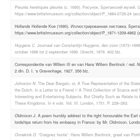
Pleurés heretiques pleurés (c. 1690). Рисунок. Британский музей. 
https://www.britishmuseum.org/collection/object/P_1884-0726-24 (ac
Hollands Hollende Koe (1690). Иллюстрированная листовка. Брита
https://www.britishmuseum.org/collection/object/P_1871-1209-4862 (
Huygens C.
Journaal van Constantijn Huygens, den zoon (1673–1696).
october 1688 tot 2 september 1696. Utrecht, 1876. 402 blz.
Correspondentie van Willem III en van Hans Willem Bentinck / red.
N
2 dln. D. I. ‘s Gravenhage, 1927. 356 blz.
Johnston N.
The Dear Bargain, or, A True Representation of the State
the Dutch. In a Letter to a Friend // A Third Collection of Scarce and
Interesting and Entertaining Subjects. But Chiefly Such as Relate to 
These Kingdoms. In 4 vols. Vol. III. London, 1751. P. 228–263.
Oldmixon J.
A poem humbly addrest to the right honourable the Earl o
lordships return from his embassy in France: by Mr. Oldmixon. Londo
Onnekink D.
“Craignez honte”. Hans Willem Bentinck, graaf van Portl