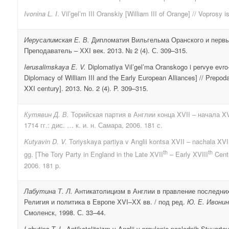
Ivonina L. I
. Vil’gel’m III Oranskiy [William III of Orange] // Voprosy i
Иерусалимская Е. В.
Дипломатия Вильгельма Оранского и первы
Преподаватель – ХХI век. 2013. № 2 (4). С. 309–315.
Ierusalimskaya E. V.
Diplomatiya Vil’gel’ma Oranskogo i pervye evr
Diplomacy of William III and the Early European Alliances] // Prepod
XXI century]. 2013. No. 2 (4). P. 309–315.
Кутявин Д. В.
Торийская партия в Англии конца XVII – начала XV
1714 гг.: дис. … к. и. н. Самара, 2006. 181 с.
Kutyavin D. V.
Toriyskaya partiya v Anglii kontsa XVII – nachala XVII
th
th
gg. [The Tory Party in England in the Late XVII
– Early XVIII
Centu
2006. 181 p.
Лабутина Т. Л.
Антикатолицизм в Англии в правление последних 
Религия и политика в Европе ХVI–ХХ вв. / под ред.
Ю. Е. Ивонин
Смоленск, 1998. С. 33–44.
Labutina T
.
L
.
Antikatolitsizm v Anglii v pravlenie poslednih Styuarto