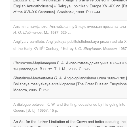
English Anticatholicism] // Religiya i politika v Evrope XVI-XX vv. [Re
of the XVI–XX Centuries]. Smolensk, 1998. P. 33–44.
Англия в памфлете. Английская публицистическая проза начала X
И
.
О
.
Шайтанов
. М., 1987. 529 с.
Angliya v pamflete. Angliyskaya publitsisticheskaya proza nachala 
th
of the Early XVIII
Century] / Ed. by
I. O. Shaytanov
. Moscow, 1987.
Шатохина-Мордвинцева Г. А.
Англо-голландская уния 1689–1702
энциклопедия. В 30 тт. Т. I. М., 2005. С. 695.
Shatohina-Mordvintseva G. A.
Anglo-gollandskaya uniya 1689–1702 [
Bol’shaya rossiyskaya entsiklopediya [The Great Russian Encyclopedia
Moscow, 2005. P. 695.
A dialogue between K. W. and Benting, occasioned by his going into F
Queen. [S. l.], 1695?. 15 p.
An Act for the further Limitation of the Crown and better securing the 